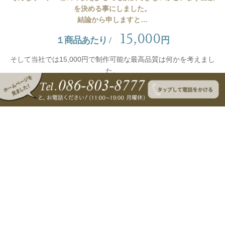
を決める事にしました。
結論から申しますと…
15,000
１商品あたり /
円
そして当社では15,000円で制作可能な最高品質は何かを考えまし
た。
ナレーション、レポーター、アニメーション、グラフィックはこ
の金額ではかなり難しいですが、
構成をテンプレート化し、コン
テ制作を御社にお願いすることで可能になると考えました。
コンテ制作なんて作ったことない…もちろんそれが普通だと思い
ます。
そこで、初めての方でもスムーズに作っていただけるよう下記の
コンテシートを作成しました。
商品名