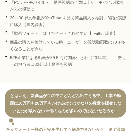
「PC からモバイルへ」動画視聴の半数以上が、モバイル端末
からの視聴に
20～30 代の半数がYouTube を見て商品購入を検討。3割は実際
に購入【国内調査】
「動画ツイート」はリツイートされやすい【Twitter 調査】
商品の購入を検討している時、ユーザーの視聴動画数は78％多
くなることが判明
B2B企業による動画が89.5 万時間再生され（2014年）、半数近
くの担当者は30分以上動画を視聴
とはいえ、新商品が世の中にどんどん出てくる中、１本の動
画に10万円も20万円もかけるのでは
かなりの数量を販売しな
いと元が取れない単価のものが多いのではないだろうか…
そんなオーナー様の不安を少しでも解決できないかと、まず金額